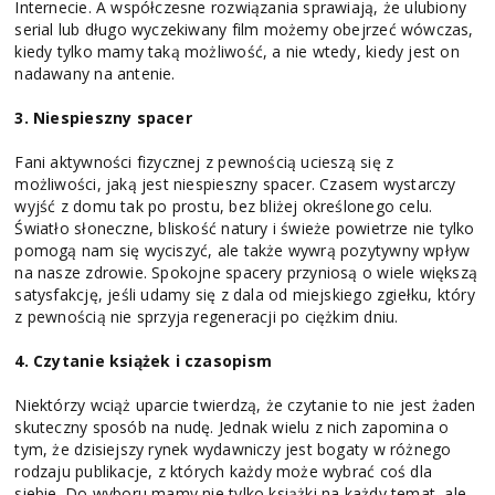
Internecie. A współczesne rozwiązania sprawiają, że ulubiony
serial lub długo wyczekiwany film możemy obejrzeć wówczas,
kiedy tylko mamy taką możliwość, a nie wtedy, kiedy jest on
nadawany na antenie.
3. Niespieszny spacer
Fani aktywności fizycznej z pewnością ucieszą się z
możliwości, jaką jest niespieszny spacer. Czasem wystarczy
wyjść z domu tak po prostu, bez bliżej określonego celu.
Światło słoneczne, bliskość natury i świeże powietrze nie tylko
pomogą nam się wyciszyć, ale także wywrą pozytywny wpływ
na nasze zdrowie. Spokojne spacery przyniosą o wiele większą
satysfakcję, jeśli udamy się z dala od miejskiego zgiełku, który
z pewnością nie sprzyja regeneracji po ciężkim dniu.
4. Czytanie książek i czasopism
Niektórzy wciąż uparcie twierdzą, że czytanie to nie jest żaden
skuteczny sposób na nudę. Jednak wielu z nich zapomina o
tym, że dzisiejszy rynek wydawniczy jest bogaty w różnego
rodzaju publikacje, z których każdy może wybrać coś dla
siebie. Do wyboru mamy nie tylko książki na każdy temat, ale