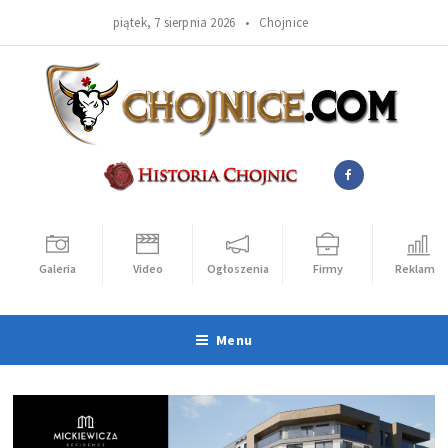
piątek, 7 sierpnia 2026 •
Chojnice
Galeria
Video
Ogłoszenia
Firmy
Reklama
Menu