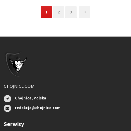
1
2
3
CHOJNICE.COM
Chojnice, Polska
redakcja@chojnice.com
Serwisy