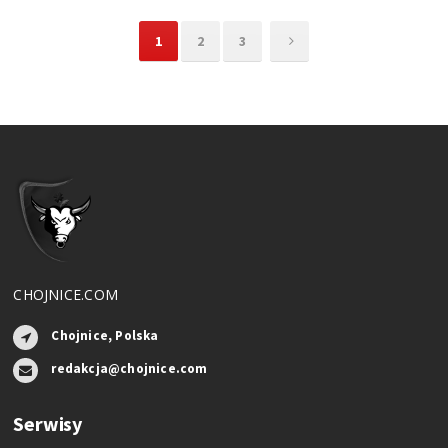
1
2
3
CHOJNICE.COM
Chojnice, Polska
redakcja@chojnice.com
Serwisy