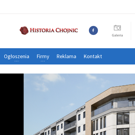
Galeria
Ogłoszenia
Firmy
Reklama
Kontakt