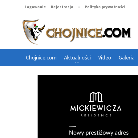
Logowanie
Rejestracja
•
Polityka prywatności
Chojnice.com
Aktualności
Video
Galeria