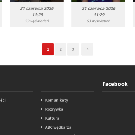
21 czerwca 2026
21 czerwca 2026
11:29
11:29
59 wyświetleń
63 wyświetleń
1
2
3
Facebook
ści
Komunikaty
Rozrywka
Kultura
a
ABC wędkarza