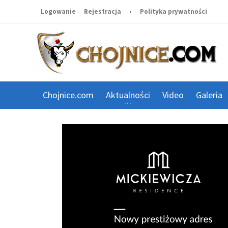
Logowanie
Rejestracja
•
Polityka prywatności
Chojnice.com
Aktualności
Video
Galeria