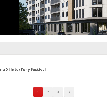
na XI InterTony Festival
1
2
3