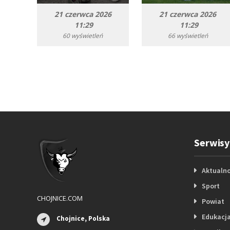
21 czerwca 2026
21 czerwca 2026
11:29
11:29
60 wyświetleń
66 wyświetleń
Serwisy
Aktualno
Sport
CHOJNICE.COM
Powiat
Edukacj
Chojnice, Polska