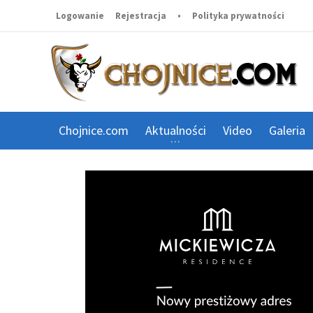
Logowanie
Rejestracja
•
Polityka prywatności
Chojnice.com
Aktualności
Video
Galeria