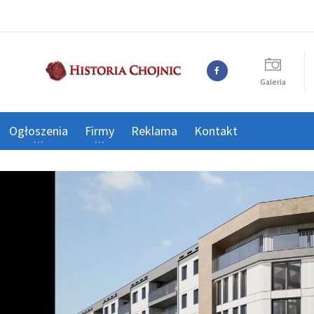
Galeria
Ogłoszenia
Firmy
Reklama
Kontakt