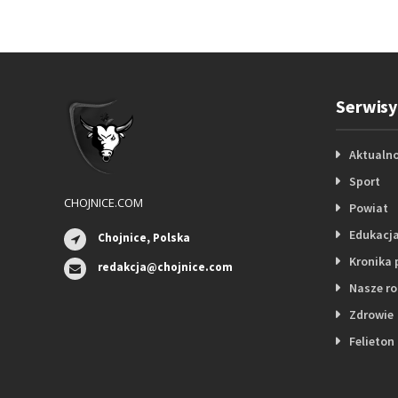
Serwisy
Aktualno
Sport
CHOJNICE.COM
Powiat
Edukacj
Chojnice, Polska
Kronika 
redakcja@chojnice.com
Nasze r
Zdrowie
Felieton