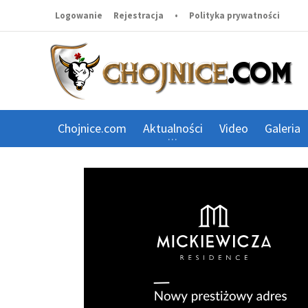
Logowanie
Rejestracja
•
Polityka prywatności
Chojnice.com
Aktualności
Video
Galeria