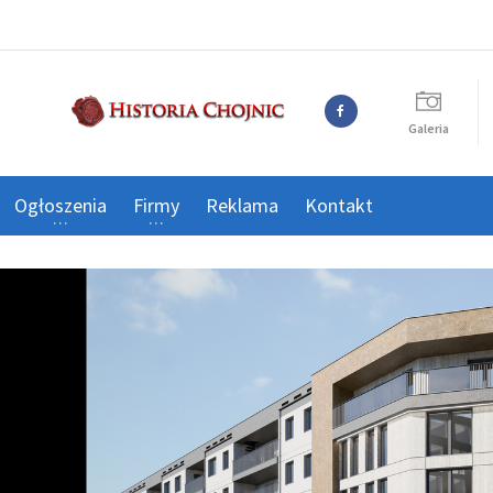
Galeria
Ogłoszenia
Firmy
Reklama
Kontakt