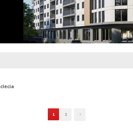
clecia
1
2