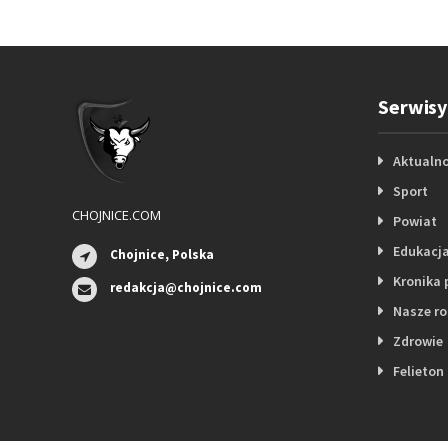
Serwisy
Aktualno
Sport
CHOJNICE.COM
Powiat
Edukacj
Chojnice, Polska
Kronika 
redakcja@chojnice.com
Nasze r
Zdrowie
Felieton