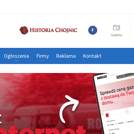
Galeria
Ogłoszenia
Firmy
Reklama
Kontakt