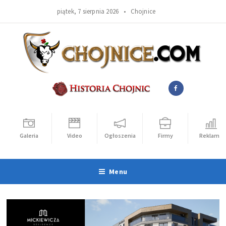
piątek, 7 sierpnia 2026 •
Chojnice
Galeria
Video
Ogłoszenia
Firmy
Reklama
Menu