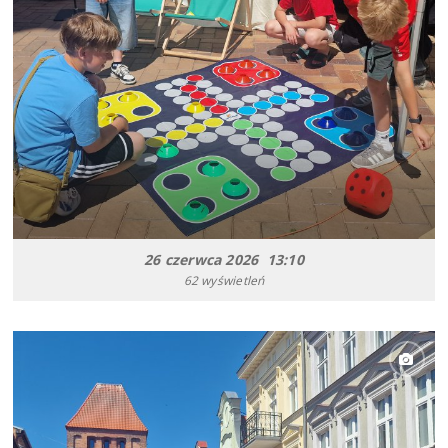
26 czerwca 2026 13:10
62 wyświetleń