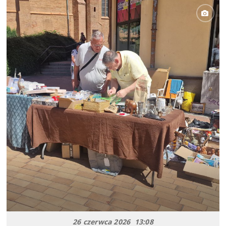
26 czerwca 2026 13:08