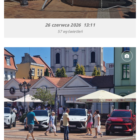
26 czerwca 2026 13:11
57 wyświetleń