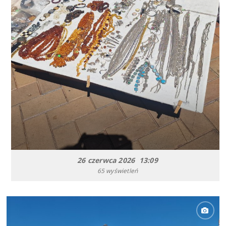
26 czerwca 2026 13:09
65 wyświetleń