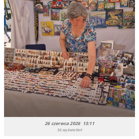
26 czerwca 2026 13:11
56 wyświetleń