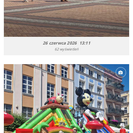
26 czerwca 2026 13:11
62 wyświetleń