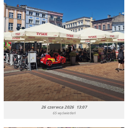
26 czerwca 2026 13:07
65 wyświetleń