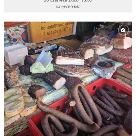
62 wyświetleń