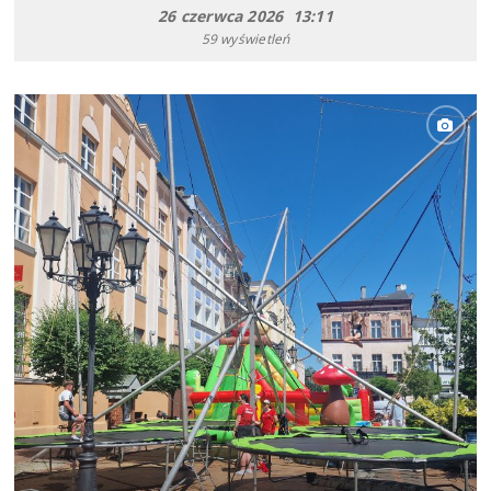
26 czerwca 2026 13:11
59 wyświetleń