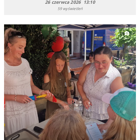
26 czerwca 2026 13:10
59 wyświetleń