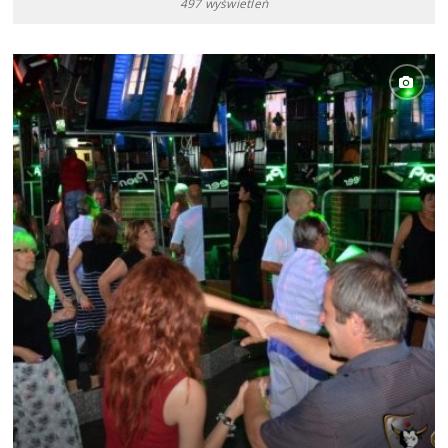
497 wyświetleń