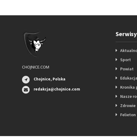
Serwisy
Aktualno
Sport
CHOJNICE.COM
Powiat
Edukacj
Chojnice, Polska
Kronika 
redakcja@chojnice.com
Nasze r
Zdrowie
Felieton