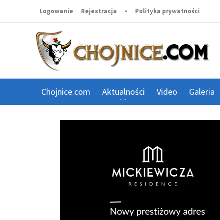
Logowanie
Rejestracja
•
Polityka prywatności
Chojnice.com
Aktualności
Video
Galeria