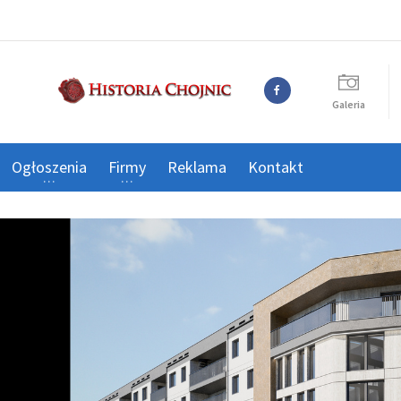
Galeria
Ogłoszenia
Firmy
Reklama
Kontakt