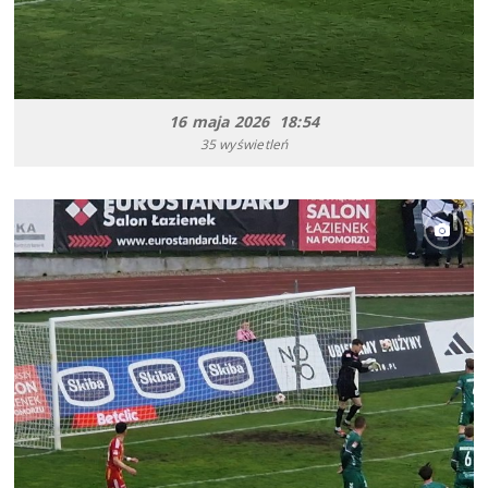
16 maja 2026 18:54
35 wyświetleń