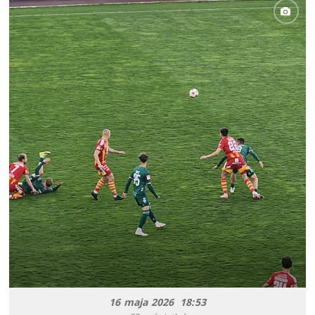
16 maja 2026 18:53