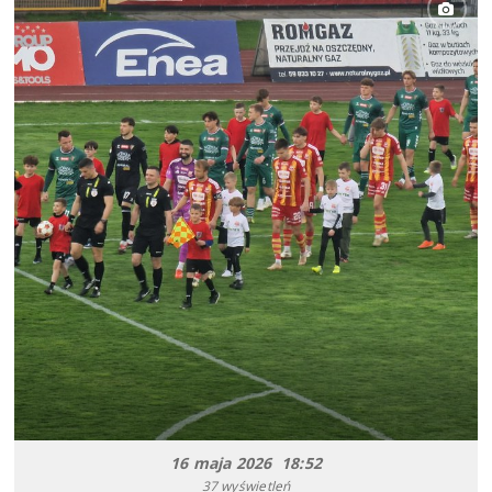
16 maja 2026 18:52
37 wyświetleń