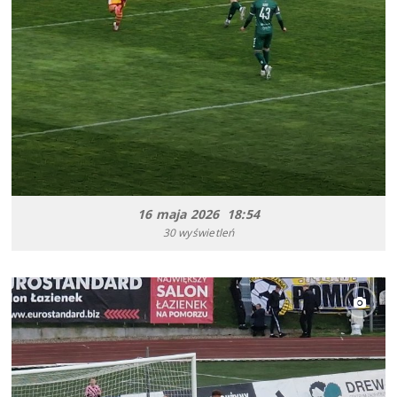
16 maja 2026 18:54
30 wyświetleń