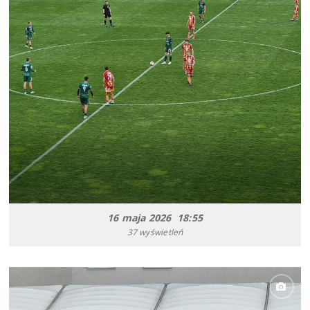
16 maja 2026 18:55
37 wyświetleń