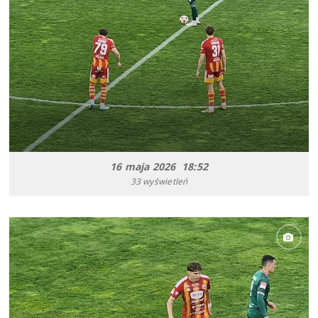
16 maja 2026 18:52
33 wyświetleń