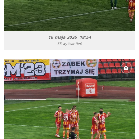
16 maja 2026 18:54
35 wyświetleń