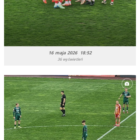
16 maja 2026 18:52
36 wyświetleń