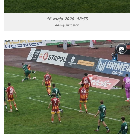
16 maja 2026 18:55
44 wyświetleń