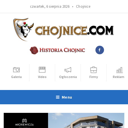
czwartek, 6 sierpnia 2026 •
Chojnice
Galeria
Video
Ogłoszenia
Firmy
Reklama
Menu