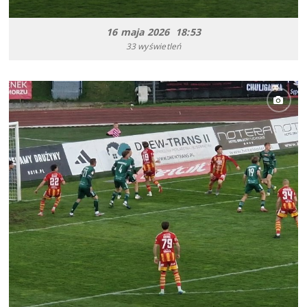
16 maja 2026 18:53
33 wyświetleń