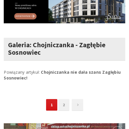
Galeria: Chojniczanka - Zagłębie
Sosnowiec
Powiązany artykuł:
Chojniczanka nie dała szans Zagłębiu
Sosnowiec!
1
2