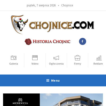
piątek, 7 sierpnia 2026 •
Chojnice
Galeria
Video
Ogłoszenia
Firmy
Reklama
Menu