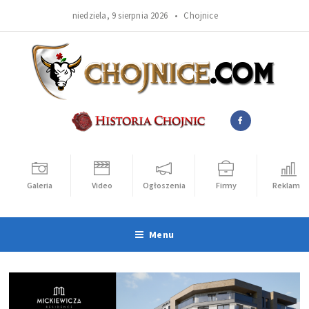
niedziela, 9 sierpnia 2026 •
Chojnice
Galeria
Video
Ogłoszenia
Firmy
Reklama
Menu