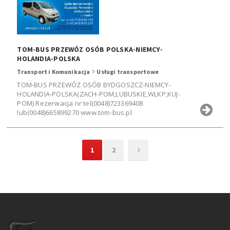
TOM-BUS PRZEWÓZ OSÓB POLSKA-NIEMCY-
HOLANDIA-POLSKA
Transport i Komunikacja
Usługi transportowe
TOM-BUS PRZEWÓZ OSÓB BYDGOSZCZ-NIEMCY-
HOLANDIA-POLSKA(ZACH-POM,LUBUSKIE,WLKP,KUJ-
POM) Rezerwacja nr tel(0048)723369408
lub(0048)665899270 www.tom-bus.pl
1
2