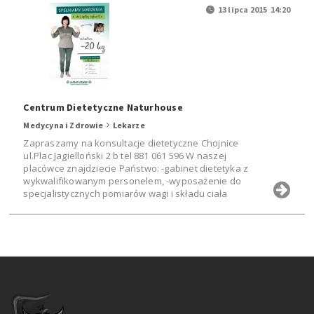
13 lipca 2015 14:20
Centrum Dietetyczne Naturhouse
Medycyna i Zdrowie
Lekarze
Zapraszamy na konsultacje dietetyczne Chojnice
ul.Plac Jagielloński 2 b tel 881 061 596 W naszej
placówce znajdziecie Państwo: -gabinet dietetyka z
wykwalifikowanym personelem, -wyposażenie do
specjalistycznych pomiarów wagi i składu ciała