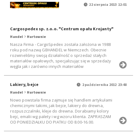
22 sierpnia 2013 12:01
Cargospedex sp. z.o.o. "Centrum opału Krojanty"
Handel
Hurtownie
Nasza Firma - CargoSpedex została założona w 1988
roku pod nazwą GBHANDEL w Niemczech. Obecnie
rozwineliśmy swoją działalność o sprzedaż stałych
materiałów opałowych, specjalizując się w sprzedaży
węgla jak i zarówno innych materiałów
Lakiery, bejce
2 października 2012 23:48
Handel
Hurtownie
Nowo powstała firma zajmuje się handlem artykułami
chemicznymi takimi, jak bejce, lakiery do drewna,
rozpuszczalniki, kleje do drewna. Dorabiamy kolory
bejc, emalii wg palety i wg wzoru klienta. ZAPRASZAM
OD PONIEDZIAŁKU DO PIATKU OD 8.00-16.00.