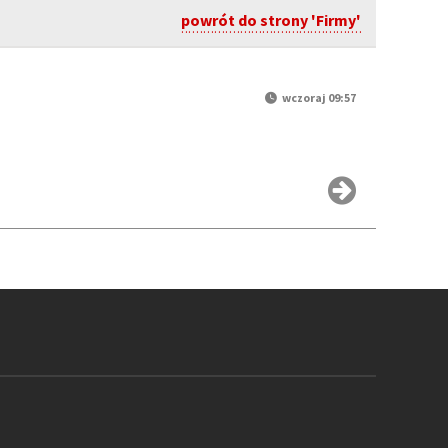
powrót do strony 'Firmy'
wczoraj 09:57