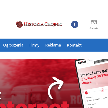
Galeria
Ogłoszenia
Firmy
Reklama
Kontakt