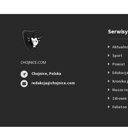
Serwisy
Aktualno
Sport
CHOJNICE.COM
Powiat
Edukacj
Chojnice, Polska
Kronika 
redakcja@chojnice.com
Nasze r
Zdrowie
Felieton