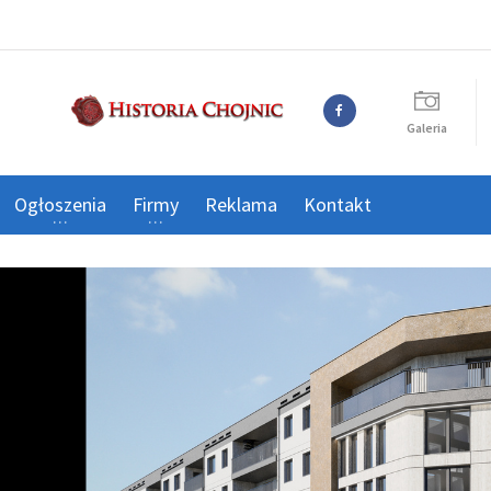
Galeria
Ogłoszenia
Firmy
Reklama
Kontakt