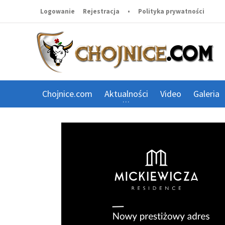
Logowanie
Rejestracja
•
Polityka prywatności
Chojnice.com
Aktualności
Video
Galeria