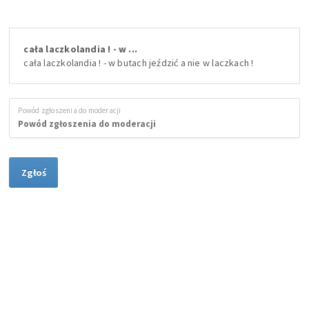
cała laczkolandia ! - w ...
cała laczkolandia ! - w butach jeździć a nie w laczkach !
Powód zgłoszenia do moderacji